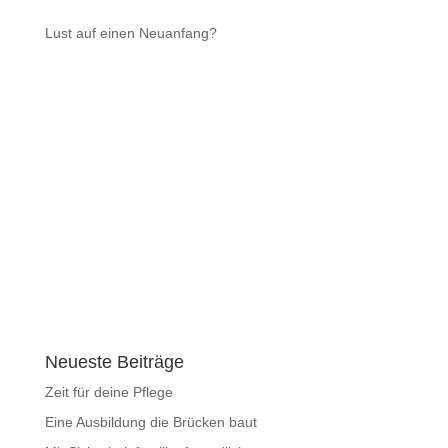
Lust auf einen Neuanfang?
Eine Ausbildung in der ambulanten Pflege ist vielfältig
und ideal für einen zweiten Anlauf. Bei uns kannst du
dich in der Vulkaneifel oder im Eifelkreis Bitburg-Prüm
auf ein Team freuen, in dem alle füreinander da sind
und wertgeschätzt werden. Deine Zukunft beginnt jetzt:
Wage den Schritt in den vielleicht schönsten aller Berufe
bewirb dich ganz einfach mit einem Klick!
und
Neueste Beiträge
Zeit für deine Pflege
Eine Ausbildung die Brücken baut